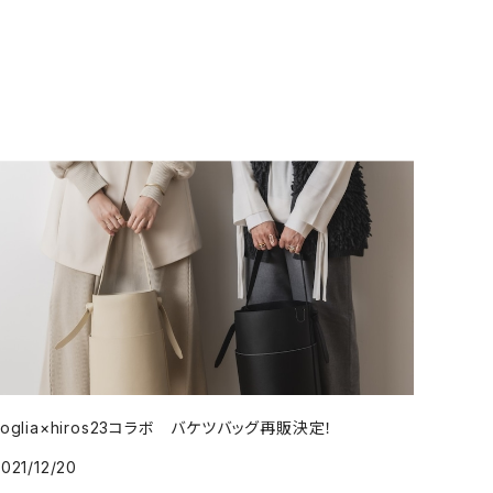
soglia×hiros23コラボ バケツバッグ再販決定！
021/12/20