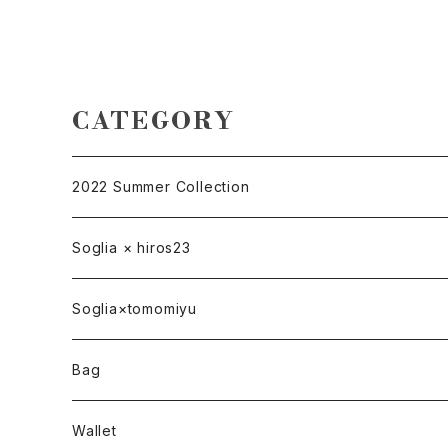
CATEGORY
2022 Summer Collection
Soglia × hiros23
バッグ
Soglia×tomomiyu
ポーチ
bag
Bag
ベルト
ハンドバッグ
Wallet